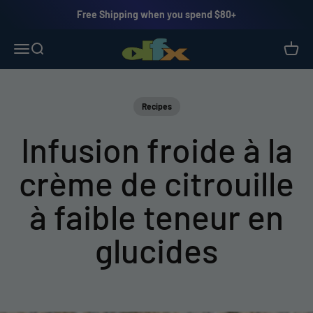
Passer au contenu
Free Shipping when you spend $80+
MYDFX - Natural Foods and Supplements
Ouvrir la navigation
Ouvrir la recherche
Voir le
Recipes
Infusion froide à la
crème de citrouille
à faible teneur en
glucides