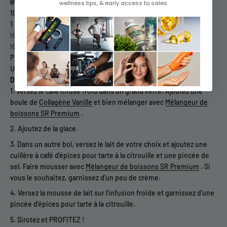
Ingrédients
:
wellness tips, & early access to sales.
10 onces de café infusé à froid
1 cuillère
RS
®
Peptides de collagène vanille
½ tasse de lait au choix
½ cuillère à café d'épices pour tarte à la citrouille
Pincée de sel
Un soupçon de crème
Directions
:
Versez le café infusé froid dans un grand verre. Ajoutez une
boule de
Collagène Vanille
et bien mélanger avec
Mélangeur de
boissons SR Premium
.
Ajoutez de la glace.
Dans un autre bol, versez le lait de votre choix et ajoutez une
cuillère à café d'épices pour tarte à la citrouille et une pincée de
sel. Faire mousser avec
Mélangeur de boissons SR Premium
. Si
vous le souhaitez, garnissez d'un peu de crème.
Versez la mousse de lait sur l'infusion froide et garnissez d'une
pincée d'épices pour tarte à la citrouille.
Sirotez et PROFITEZ !